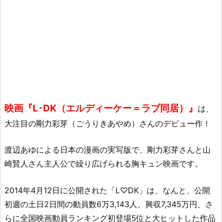
映画『L･DK（エルディーケー＝ラブ同居）』
は、
大注目の剛力彩芽（ごうりきあやめ）さんのデビュー作！
渡辺あゆによる日本の漫画の実写版で、剛力彩芽さんと山
崎賢人さん主人公で繰り広げられる胸キュン映画です。
2014年4月12日に公開された「L♡DK」は、なんと、公開
初週の土日2日間の動員数6万3,143人、興収7,345万円、さ
らに全国映画動員ランキング初登場5位と大ヒットした作品