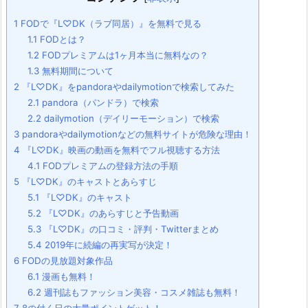
1
FODで『L♡DK（ラブ同居）』を無料で見る
1.1
FODとは？
1.2
FODプレミアムは1ヶ月本当に無料なの？
1.3
無料期間について
2
『L♡DK』をpandoraやdailymotionで検索してみた
2.1
pandora（パンドラ）で検索
2.2
dailymotion（デイリーモーション）で検索
3
pandoraやdailymotionなどの無料サイトが危険な理由！
4
『L♡DK』映画の動画を無料でフル視聴する方法
4.1
FODプレミアムの登録方法の手順
5
『L♡DK』のキャストとあらすじ
5.1
『L♡DK』のキャスト
5.2
『L♡DK』のあらすじと予告動画
5.3
『L♡DK』の口コミ・評判・Twitterまとめ
5.4
2019年に続編の再実写が決定！
6
FODの見放題対象作品
6.1
漫画も無料！
6.2
週刊誌もファッション美容・コスメ雑誌も無料！