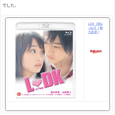
でした。
LDK 【Blu
-ray】 [ 剛
力彩芽 ]