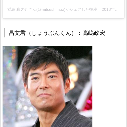
満島 真之介さん(@mitsushimax)がシェアした投稿
–
2018年 9月月14日午後3時03分PDT
昌文君（しょうぶんくん）：高嶋政宏