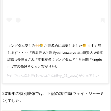
キングダム楽しみ
お亮多めに編集しました
※すぐ消
します ･ ･ ･ ･ #吉沢亮 #お亮 #yoshizawaryo #山崎賢人 #橋本
環奈 #長澤まさみ #本郷奏多 #キングダム #４月公開 #kingdo
m #吉沢亮好きな人と繋がりたい
たかでぃん@お亮(おっふ)
さん(@ry_21_yszw)がシェアした投稿 –
2016年の特別映像では、下記の魏哲鳴(ウェイ・ジャーミ
ン)でした。