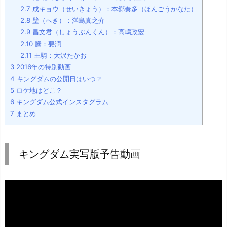
2.7
成キョウ（せいきょう）：本郷奏多（ほんごうかなた）
2.8
壁（へき）：満島真之介
2.9
昌文君（しょうぶんくん）：高嶋政宏
2.10
騰：要潤
2.11
王騎：大沢たかお
3
2016年の特別動画
4
キングダムの公開日はいつ？
5
ロケ地はどこ？
6
キングダム公式インスタグラム
7
まとめ
キングダム実写版予告動画