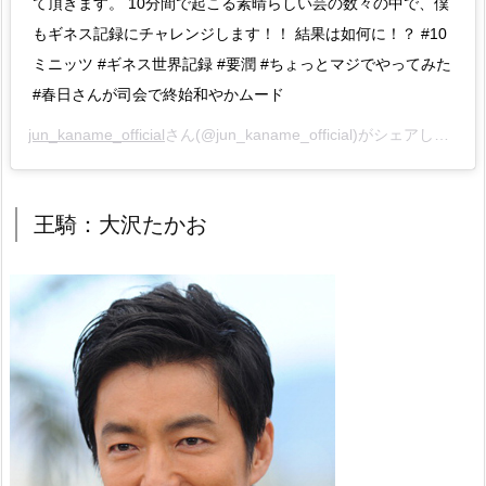
て頂きます。 10分間で起こる素晴らしい芸の数々の中で、僕
もギネス記録にチャレンジします！！ 結果は如何に！？ #10
ミニッツ #ギネス世界記録 #要潤 #ちょっとマジでやってみた
#春日さんが司会で終始和やかムード
jun_kaname_official
さん(@jun_kaname_official)がシェアした投稿 –
王騎：大沢たかお