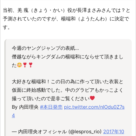
当初、羌 瘣（きょう・かい）役が長澤まさみさんでは？と
予測されていたのですが、楊端和（ようたんわ）に決定で
す。
今週のヤングジャンプの表紙…
僭越ながらキングダムの楊端和にならせて頂きまし
た
大好きな楊端和！この日の為に作って頂いた衣装と
仮面に終始感動でした。中のグラビアもかっこよく
撮って頂いたので是非ご覧ください
By 内田理央
#本日発売
pic.twitter.com/nIOdu0Z7s
4
— 内田理央オフィシャル (@lespros_rio)
2017年10