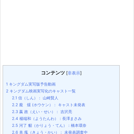
コンテンツ
[
非表示
]
1
キングダム実写版予告動画
2
キングダム映画実写化のキャスト一覧
2.1
信（しん）： 山崎賢人
2.2
龐 煖 (ホウケン）： キャスト未発表
2.3
嬴 政（えい・せい）： 吉沢亮
2.4
楊端和（ようたんわ）：長澤まさみ
2.5
河了 貂（かりょう・てん）：橋本環奈
2.6
羌 瘣（きょう・かい）： 未発表調査中