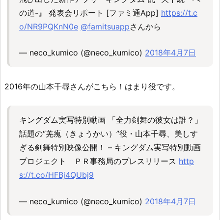
の道-』 発表会リポート [ファミ通App]
https://t.c
o/NR9PQKnN0e
@famitsuapp
さんから
— neco_kumico (@neco_kumico)
2018年4月7日
2016年の山本千尋さんがこちら！はまり役です。
キングダム実写特別動画 「全力剣舞の彼女は誰？」
話題の“羌瘣（きょうかい）”役・山本千尋、美しす
ぎる剣舞特別映像公開！ – キングダム実写特別動画
プロジェクト ＰＲ事務局のプレスリリース
http
s://t.co/HFBj4QUbj9
— neco_kumico (@neco_kumico)
2018年4月7日