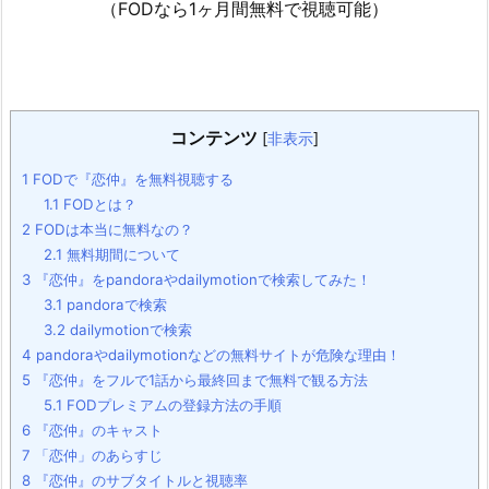
（FODなら1ヶ月間無料で視聴可能）
コンテンツ
[
非表示
]
1
FODで『恋仲』を無料視聴する
1.1
FODとは？
2
FODは本当に無料なの？
2.1
無料期間について
3
『恋仲』をpandoraやdailymotionで検索してみた！
3.1
pandoraで検索
3.2
dailymotionで検索
4
pandoraやdailymotionなどの無料サイトが危険な理由！
5
『恋仲』をフルで1話から最終回まで無料で観る方法
5.1
FODプレミアムの登録方法の手順
6
『恋仲』のキャスト
7
「恋仲」のあらすじ
8
『恋仲』のサブタイトルと視聴率