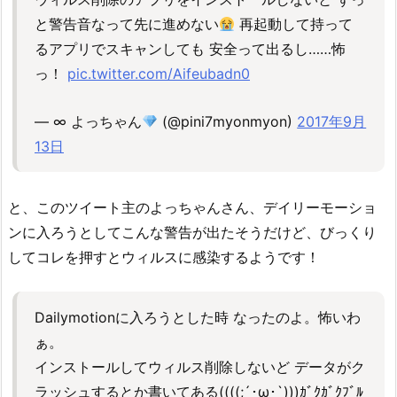
と警告音なって先に進めない
再起動して持って
るアプリでスキャンしても 安全って出るし……怖
っ！
pic.twitter.com/Aifeubadn0
— ∞ よっちゃん
(@pini7myonmyon)
2017年9月
13日
と、このツイート主のよっちゃんさん、デイリーモーショ
ンに入ろうとしてこんな警告が出たそうだけど、びっくり
してコレを押すとウィルスに感染するようです！
Dailymotionに入ろうとした時 なったのよ。怖いわ
ぁ。
インストールしてウィルス削除しないど データがク
ラッシュするとか書いてある((((;´･ω･`)))ｶﾞｸｶﾞｸﾌﾞﾙ