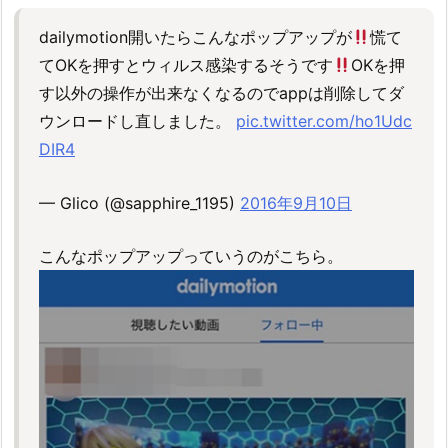
dailymotion開いたらこんなポップアップが
慌て
てOKを押すとウィルス感染するそうです
OKを押
す以外の操作が出来なくなるのでappは削除してダ
ウンロードし直しました。
pic.twitter.com/ho1Udc
DIR4
— Glico (@sapphire_1195)
2016年9月10日
こんなポップアップっていうのがこちら。