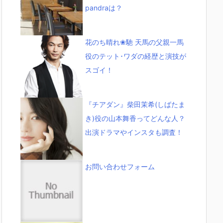
pandraは？
花のち晴れ❀馳 天馬の父親一馬
役のテット･ワダの経歴と演技が
スゴイ！
『チアダン』柴田茉希(しばたま
き)役の山本舞香ってどんな人？
出演ドラマやインスタも調査！
お問い合わせフォーム