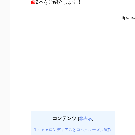
画
2本をご紹介します！
Sponso
コンテンツ
[
非表示
]
1
キャメロンディアスとロムクルーズ共演作